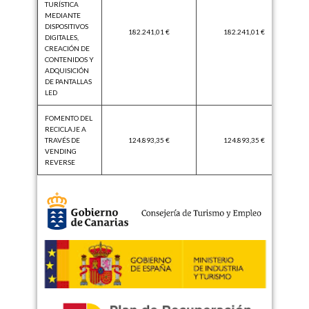
TURÍSTICA
MEDIANTE
DISPOSITIVOS
182.241,01 €
182.241,01 €
DIGITALES,
CREACIÓN DE
CONTENIDOS Y
ADQUISICIÓN
DE PANTALLAS
LED
FOMENTO DEL
RECICLAJE A
TRAVÉS DE
124.893,35 €
124.893,35 €
VENDING
REVERSE