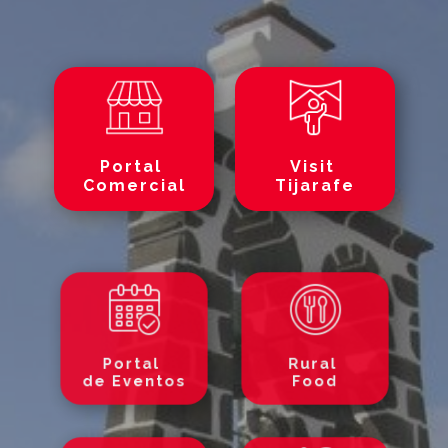
Portal
Visit
Comercial
Tijarafe
Portal
Rural
de Eventos
Food